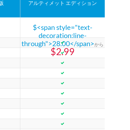
版
アルティメット エディション
$<span style="text-
decoration:line-
through">28.00</span>
から
$2.99