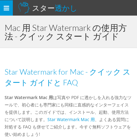
スター
透かし
ナ
ビ
ゲ
Mac 用 Star Watermark の使用方
ー
法 - クイック スタート ガイド
シ
ョ
ン
を
切
Star Watermark for Mac - クイック ス
り
タート ガイドと FAQ
替
え
Star Watermark Mac 用
は写真や PDF に透かしを入れる強力なツ
ールで、初心者にも専門家にも同様に直感的なインターフェイス
を提供します。このガイドでは、インストール、起動、使用方法
について説明します。
Star Watermark Mac 用
、よくある質問に
対処する FAQ も併せてご紹介します。今すぐ無料ソフトウェアを
使い始めましょう!