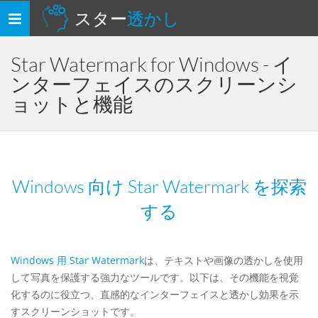
スター
透かし
ナ
ビ
ゲ
Star Watermark for Windows - イ
ー
ンターフェイスのスクリーンシ
シ
ョットと機能
ョ
ン
を
切
り
Windows 向け Star Watermark を探索
替
え
する
Windows 用 Star Watermark
は、テキストや画像の透かしを使用
して写真を保護する強力なツールです。以下は、その機能を視覚
化するのに役立つ、直感的なインターフェイスと透かし効果を示
すスクリーンショットです。